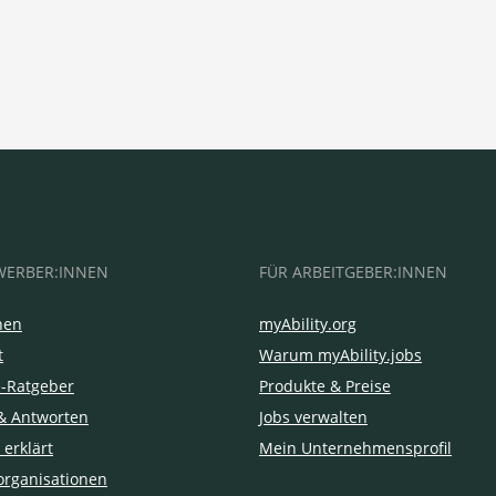
WERBER:INNEN
FÜR ARBEITGEBER:INNEN
hen
myAbility.org
t
Warum myAbility.jobs
e-Ratgeber
Produkte & Preise
& Antworten
Jobs verwalten
 erklärt
Mein Unternehmensprofil
organisationen