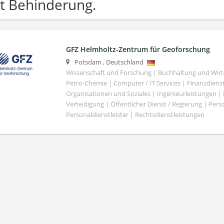
t Behinderung.
GFZ Helmholtz-Zentrum für Geoforschung
Potsdam
,
Deutschland
Wissenschaft und Forschung | Buchhaltung und Wirt
Petro-Chemie | Computer / IT Services | Finanzdiens
Organisationen und Soziales | Ingenieurleistungen |
Verteidigung | Öffentlicher Dienst / Regierung | Per
Personaldienstleister | Rechtsdienstleistungen