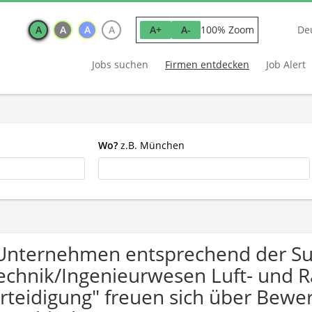
A
A
A
A
100% Zoom
A+
A-
De
Jobs suchen
Firmen entdecken
Job Alert
Wo?
z.B. München
Unternehmen entsprechend der S
echnik/Ingenieurwesen Luft- und 
rteidigung" freuen sich über Be