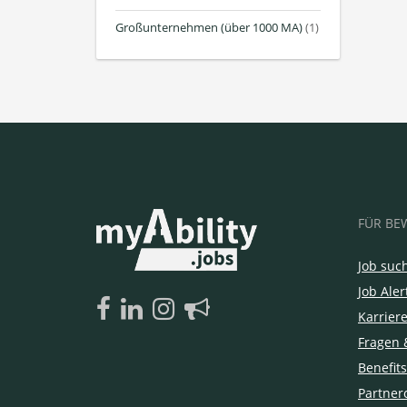
Großunternehmen (über 1000 MA)
(1)
FÜR BE
Job suc
Job Aler
Karrier
Fragen 
Benefits
Partner