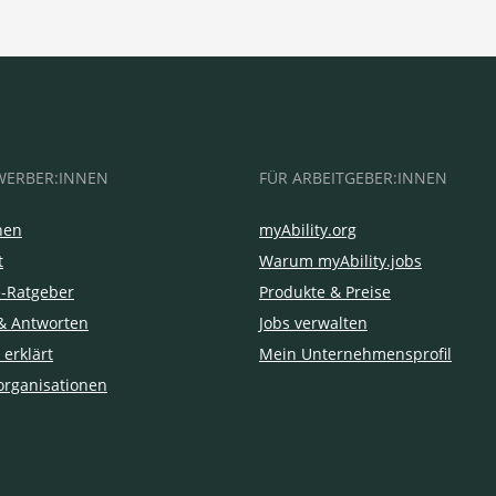
WERBER:INNEN
FÜR ARBEITGEBER:INNEN
hen
myAbility.org
t
Warum myAbility.jobs
e-Ratgeber
Produkte & Preise
& Antworten
Jobs verwalten
 erklärt
Mein Unternehmensprofil
organisationen