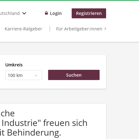
utschland
Login
Registrieren
Karriere-Ratgeber
Für Arbeitgeber:innen
Umkreis
100 km
uche
ndustrie" freuen sich
t Behinderung.