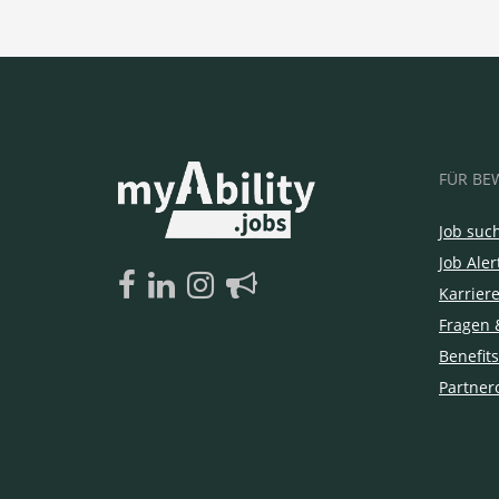
FÜR BE
Job suc
Job Aler
Karrier
Fragen 
Benefits
Partner