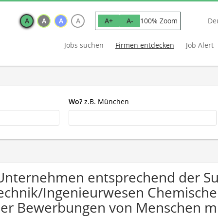
A
A
A
A
100% Zoom
A+
A-
De
Jobs suchen
Firmen entdecken
Job Alert
Wo?
z.B. München
Unternehmen entsprechend der S
echnik/Ingenieurwesen Chemische I
er Bewerbungen von Menschen mi