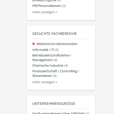
Einkauf/Logistik
(2)
HR/Personalwesen
(2)
mehr anzeigen »
GESUCHTE FACHBEREICHE
Medizinische Administration
Informatik / IT
(5)
Betriebswirtschaftslehre /
Management
(4)
Chemische Industrie
(4)
Finanzwirtschaft / Controlling /
Steuerwesen
(4)
mehr anzeigen »
UNTERNEHMENSGRÖSSE
Großunternehmen (über 1000 MA)
(2)