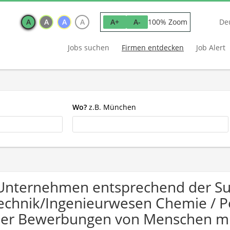
A
A
A
A
100% Zoom
A+
A-
De
Jobs suchen
Firmen entdecken
Job Alert
Wo?
z.B. München
Unternehmen entsprechend der S
echnik/Ingenieurwesen Chemie / P
er Bewerbungen von Menschen mi