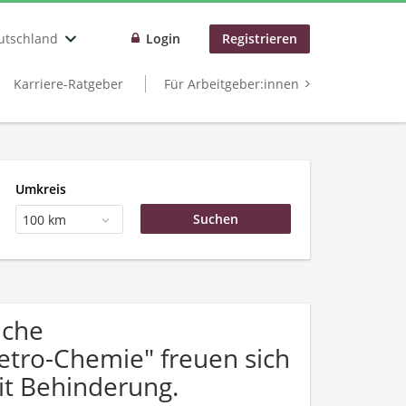
utschland
Login
Registrieren
Karriere-Ratgeber
Für Arbeitgeber:innen
Umkreis
100 km
uche
etro-Chemie" freuen sich
t Behinderung.