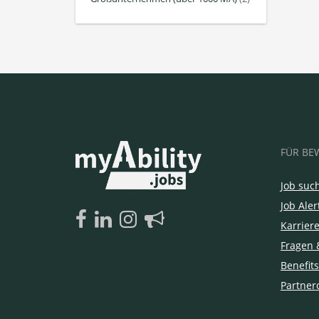
FÜR BE
Job suc
Job Aler
Karrier
Fragen 
Benefits
Partner