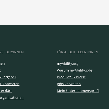
WERBER:INNEN
FÜR ARBEITGEBER:INNEN
hen
myAbility.org
t
Warum myAbility.jobs
e-Ratgeber
Produkte & Preise
& Antworten
Jobs verwalten
 erklärt
Mein Unternehmensprofil
organisationen