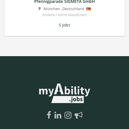
Pfennigparade SIGMETA GmbH
München
,
Deutschland
Andere / Nicht klassifiziert
5 Jobs