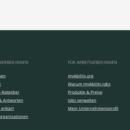
WERBER:INNEN
FÜR ARBEITGEBER:INNEN
hen
myAbility.org
t
Warum myAbility.jobs
e-Ratgeber
Produkte & Preise
& Antworten
Jobs verwalten
 erklärt
Mein Unternehmensprofil
organisationen