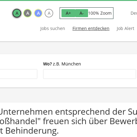
A
A
A
A
100% Zoom
A+
A-
De
Jobs suchen
Firmen entdecken
Job Alert
Wo?
z.B. München
Unternehmen entsprechend der Su
oßhandel" freuen sich über Bewe
t Behinderung.