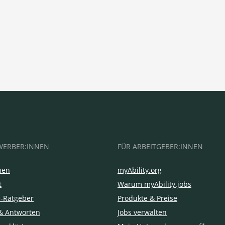
WERBER:INNEN
FÜR ARBEITGEBER:INNEN
hen
myAbility.org
t
Warum myAbility.jobs
e-Ratgeber
Produkte & Preise
& Antworten
Jobs verwalten