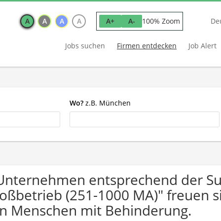
A
A
A
A
100% Zoom
A+
A-
De
Jobs suchen
Firmen entdecken
Job Alert
Wo?
z.B. München
Unternehmen entsprechend der Su
oßbetrieb (251-1000 MA)" freuen 
n Menschen mit Behinderung.