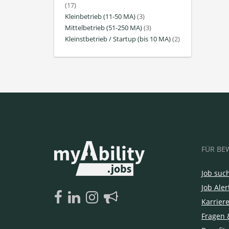
(17)
Kleinbetrieb (11-50 MA)
(3)
Mittelbetrieb (51-250 MA)
(3)
Kleinstbetrieb / Startup (bis 10 MA)
(2)
FÜR BE
Job suc
Job Aler
Karrier
Fragen 