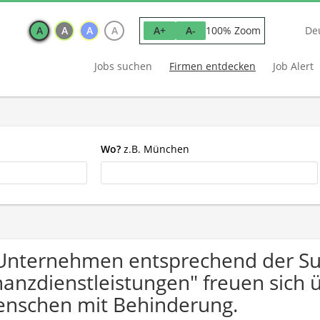
A
A
A
A
100% Zoom
A+
A-
De
Jobs suchen
Firmen entdecken
Job Alert
Wo?
z.B. München
Unternehmen entsprechend der Su
nanzdienstleistungen" freuen sic
nschen mit Behinderung.