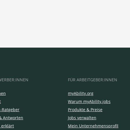
WERBER:INNEN
FÜR ARBEITGEBER:INNEN
hen
myAbility.org
t
Warum myAbility.jobs
e-Ratgeber
Produkte & Preise
& Antworten
Jobs verwalten
 erklärt
Mein Unternehmensprofil