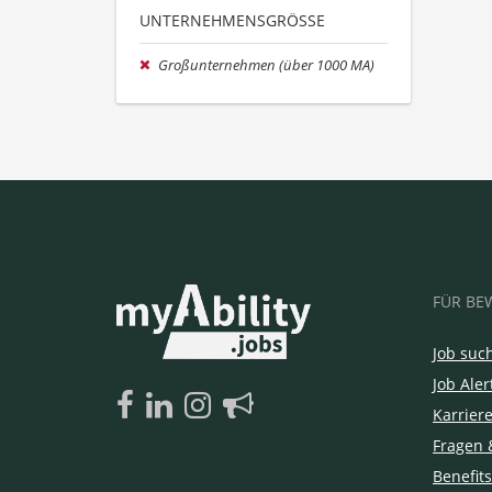
UNTERNEHMENSGRÖSSE
Großunternehmen (über 1000 MA)
FÜR BE
Job suc
Job Aler
Karrier
Fragen 
Benefits