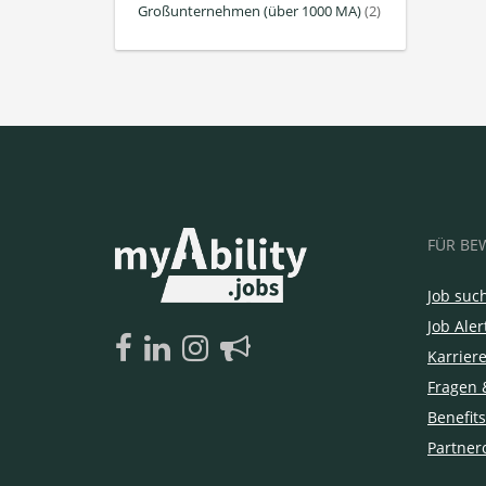
Großunternehmen (über 1000 MA)
(2)
FÜR BE
Job suc
Job Aler
Karrier
Fragen 
Benefits
Partner