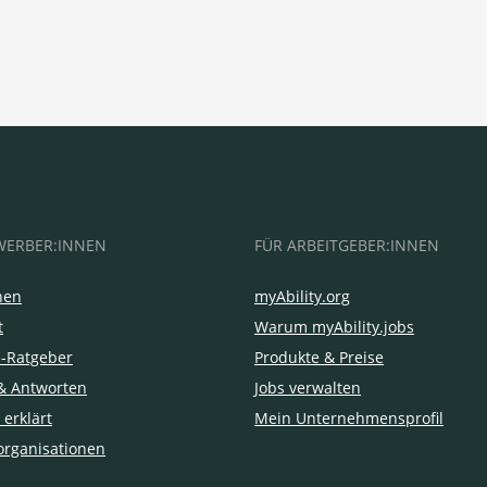
WERBER:INNEN
FÜR ARBEITGEBER:INNEN
hen
myAbility.org
t
Warum myAbility.jobs
e-Ratgeber
Produkte & Preise
& Antworten
Jobs verwalten
 erklärt
Mein Unternehmensprofil
organisationen