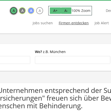
A
A
A
A
100% Zoom
A+
A-
De
Jobs suchen
Firmen entdecken
Job Alert
Wo?
z.B. München
Unternehmen entsprechend der Su
rsicherungen" freuen sich über B
nschen mit Behinderung.