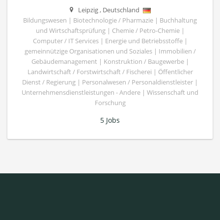
Leipzig
,
Deutschland
Bildungswesen | Biotechnologie / Pharmazie | Buchhaltung
und Wirtschaftsprüfung | Chemie / Petro-Chemie |
Computer / IT Services | Energie und Betriebsstoffe |
gemeinnützige Organisationen und Soziales | Immobilien /
Gebäudemanagement | Konstruktion / Baugewerbe |
Landwirtschaft / Forstwirtschaft / Fischerei | Öffentlicher
Dienst / Regierung | Personalwesen / Personaldienstleister |
Unternehmensdienstleistungen - Andere | Wissenschaft und
Forschung
5 Jobs