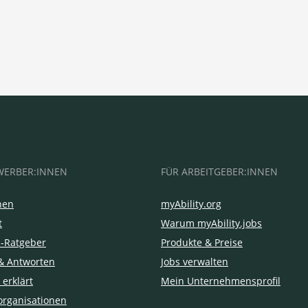
WERBER:INNEN
FÜR ARBEITGEBER:INNEN
hen
myAbility.org
t
Warum myAbility.jobs
e-Ratgeber
Produkte & Preise
& Antworten
Jobs verwalten
 erklärt
Mein Unternehmensprofil
organisationen