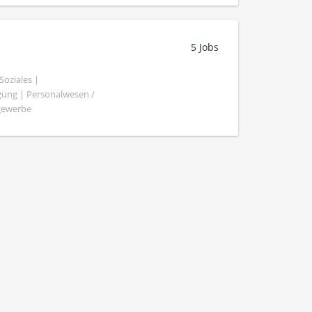
5 Jobs
oziales |
gung | Personalwesen /
ngewerbe