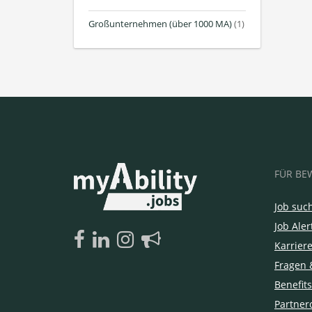
Großunternehmen (über 1000 MA)
(1)
FÜR BE
Job suc
Job Aler
Karrier
Fragen 
Benefits
Partner