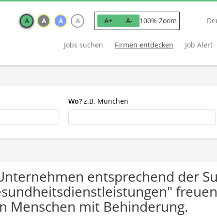
A
A
A
A
100% Zoom
A+
A-
De
Jobs suchen
Firmen entdecken
Job Alert
Wo?
z.B. München
Unternehmen entsprechend der Su
sundheitsdienstleistungen" freue
n Menschen mit Behinderung.