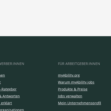
WERBER:INNEN
FÜR ARBEITGEBER:INNEN
hen
myAbility.org
t
Warum myAbility.jobs
e-Ratgeber
Produkte & Preise
& Antworten
Jobs verwalten
 erklärt
Mein Unternehmensprofil
organisationen