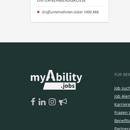
UNTERNEHMENSGRÖSSE
Großunternehmen (über 1000 MA)
FÜR BE
Job suc
Job Aler
Karrier
Fragen 
Benefits
Partner