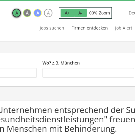
A
A
A
A
100% Zoom
A+
A-
De
Jobs suchen
Firmen entdecken
Job Alert
Wo?
z.B. München
Unternehmen entsprechend der Su
sundheitsdienstleistungen" freue
n Menschen mit Behinderung.