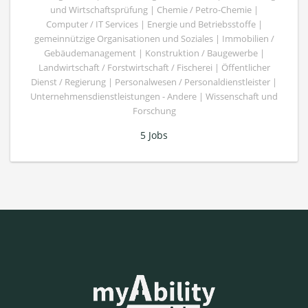
und Wirtschaftsprüfung | Chemie / Petro-Chemie |
Computer / IT Services | Energie und Betriebsstoffe |
gemeinnützige Organisationen und Soziales | Immobilien /
Gebäudemanagement | Konstruktion / Baugewerbe |
Landwirtschaft / Forstwirtschaft / Fischerei | Öffentlicher
Dienst / Regierung | Personalwesen / Personaldienstleister |
Unternehmensdienstleistungen - Andere | Wissenschaft und
Forschung
5 Jobs