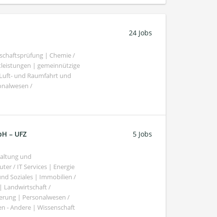
24 Jobs
schaftsprüfung | Chemie /
tleistungen | gemeinnützige
 Luft- und Raumfahrt und
sonalwesen /
bH – UFZ
5 Jobs
haltung und
er / IT Services | Energie
nd Soziales | Immobilien /
Landwirtschaft /
gierung | Personalwesen /
n - Andere | Wissenschaft