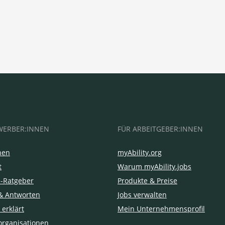
WERBER:INNEN
FÜR ARBEITGEBER:INNEN
hen
myAbility.org
t
Warum myAbility.jobs
e-Ratgeber
Produkte & Preise
& Antworten
Jobs verwalten
 erklärt
Mein Unternehmensprofil
organisationen