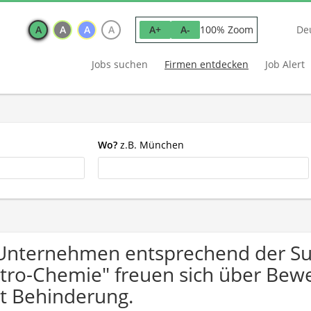
A
A
A
A
100% Zoom
A+
A-
De
Jobs suchen
Firmen entdecken
Job Alert
Wo?
z.B. München
Unternehmen entsprechend der Su
tro-Chemie" freuen sich über Be
t Behinderung.