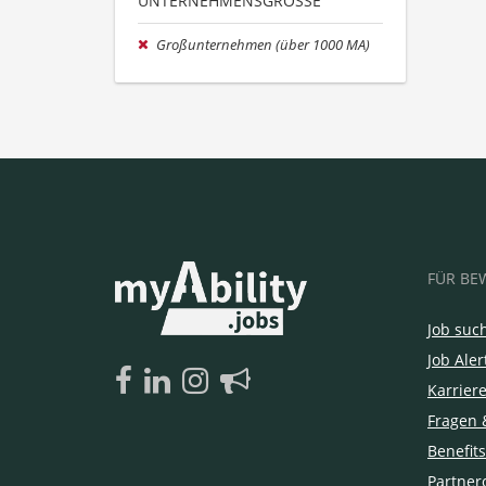
UNTERNEHMENSGRÖSSE
Großunternehmen (über 1000 MA)
FÜR BE
Job suc
Job Aler
Karrier
Fragen 
Benefits
Partner