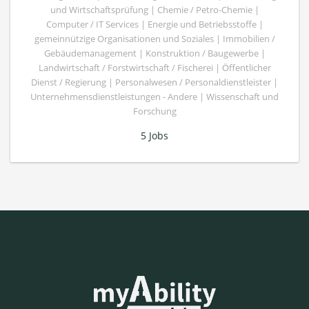
und Wirtschaftsprüfung | Chemie / Petro-Chemie |
Computer / IT Services | Energie und Betriebsstoffe |
gemeinnützige Organisationen und Soziales | Immobilien /
Gebäudemanagement | Konstruktion / Baugewerbe |
Landwirtschaft / Forstwirtschaft / Fischerei | Öffentlicher
Dienst / Regierung | Personalwesen / Personaldienstleister |
Unternehmensdienstleistungen - Andere | Wissenschaft und
Forschung
5 Jobs