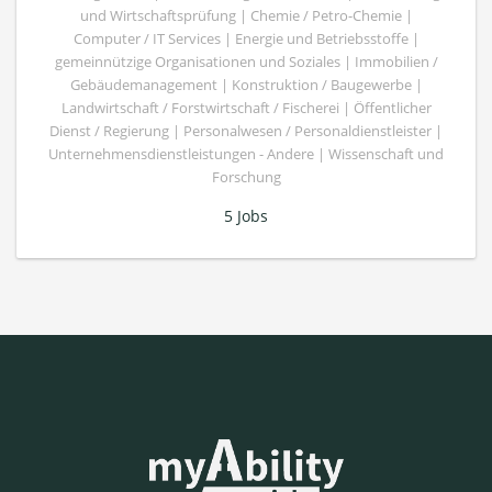
und Wirtschaftsprüfung | Chemie / Petro-Chemie |
Computer / IT Services | Energie und Betriebsstoffe |
gemeinnützige Organisationen und Soziales | Immobilien /
Gebäudemanagement | Konstruktion / Baugewerbe |
Landwirtschaft / Forstwirtschaft / Fischerei | Öffentlicher
Dienst / Regierung | Personalwesen / Personaldienstleister |
Unternehmensdienstleistungen - Andere | Wissenschaft und
Forschung
5 Jobs