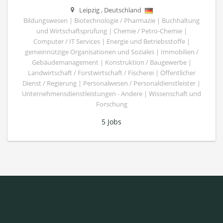
Leipzig
,
Deutschland
Bildungswesen | Biotechnologie / Pharmazie | Buchhaltung
und Wirtschaftsprüfung | Chemie / Petro-Chemie |
Computer / IT Services | Energie und Betriebsstoffe |
gemeinnützige Organisationen und Soziales | Immobilien /
Gebäudemanagement | Konstruktion / Baugewerbe |
Landwirtschaft / Forstwirtschaft / Fischerei | Öffentlicher
Dienst / Regierung | Personalwesen / Personaldienstleister |
Unternehmensdienstleistungen - Andere | Wissenschaft und
Forschung
5 Jobs