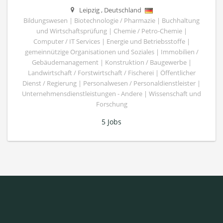
Leipzig
,
Deutschland
Bildungswesen | Biotechnologie / Pharmazie | Buchhaltung
und Wirtschaftsprüfung | Chemie / Petro-Chemie |
Computer / IT Services | Energie und Betriebsstoffe |
gemeinnützige Organisationen und Soziales | Immobilien /
Gebäudemanagement | Konstruktion / Baugewerbe |
Landwirtschaft / Forstwirtschaft / Fischerei | Öffentlicher
Dienst / Regierung | Personalwesen / Personaldienstleister |
Unternehmensdienstleistungen - Andere | Wissenschaft und
Forschung
5 Jobs