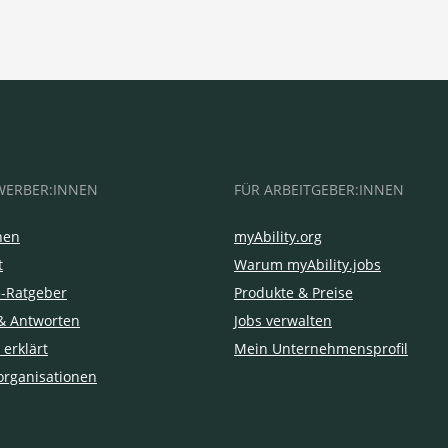
WERBER:INNEN
FÜR ARBEITGEBER:INNEN
hen
myAbility.org
t
Warum myAbility.jobs
e-Ratgeber
Produkte & Preise
& Antworten
Jobs verwalten
 erklärt
Mein Unternehmensprofil
organisationen