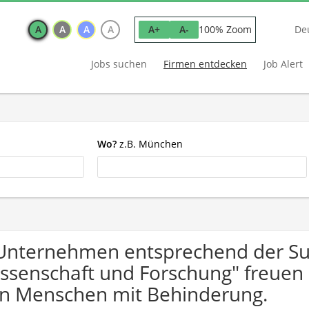
A
A
A
A
100% Zoom
A+
A-
De
Jobs suchen
Firmen entdecken
Job Alert
Wo?
z.B. München
Unternehmen entsprechend der S
ssenschaft und Forschung" freuen
n Menschen mit Behinderung.