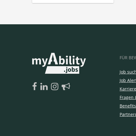
FÜR BE
Job suc
Job Aler
Karrier
Fragen 
Benefits
Partner