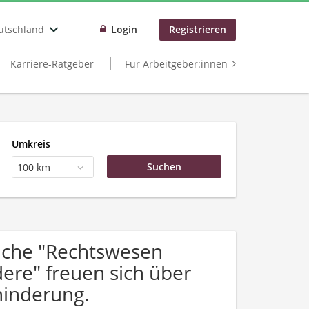
utschland
Login
Registrieren
Karriere-Ratgeber
Für Arbeitgeber:innen
Umkreis
100 km
uche "Rechtswesen
ere" freuen sich über
inderung.