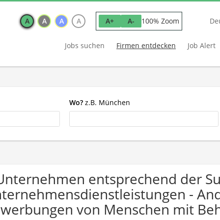
A
A
A
A
100% Zoom
A+
A-
De
Jobs suchen
Firmen entdecken
Job Alert
Wo?
z.B. München
Unternehmen entsprechend der S
ternehmensdienstleistungen - And
werbungen von Menschen mit Beh