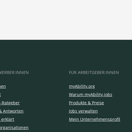
WERBER:INNEN
FÜR ARBEITGEBER:INNEN
hen
myAbility.org
t
Warum myAbility.jobs
e-Ratgeber
Produkte & Preise
& Antworten
Jobs verwalten
 erklärt
Mein Unternehmensprofil
organisationen