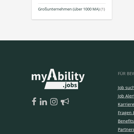
Großunternehmen (über 1000 MA)
(1)
FÜR BE
Job suc
Job Aler
Karrier
Fragen 
Benefits
Partner