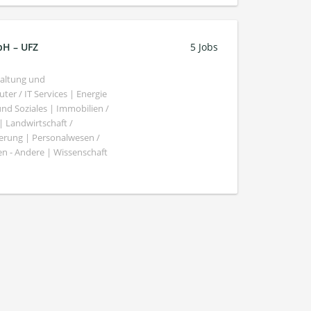
bH – UFZ
5 Jobs
haltung und
er / IT Services | Energie
nd Soziales | Immobilien /
Landwirtschaft /
gierung | Personalwesen /
n - Andere | Wissenschaft