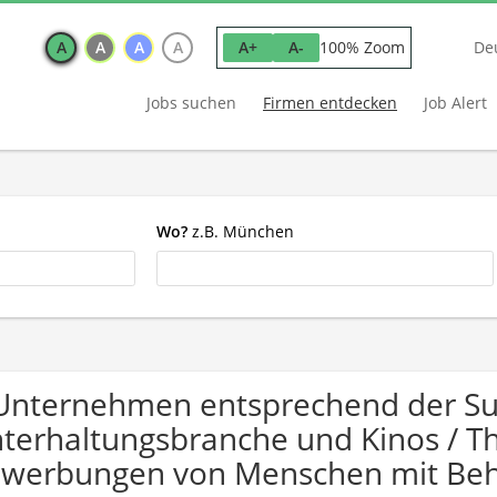
A
A
A
A
100% Zoom
A+
A-
De
Jobs suchen
Firmen entdecken
Job Alert
Wo?
z.B. München
Unternehmen entsprechend der S
terhaltungsbranche und Kinos / Th
werbungen von Menschen mit Beh