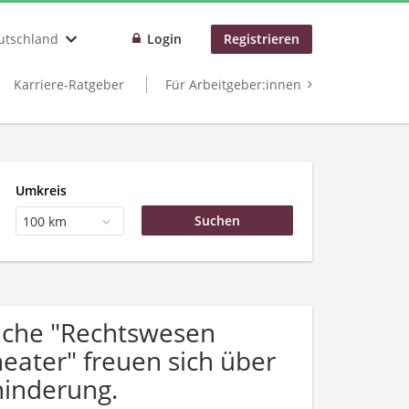
utschland
Login
Registrieren
Karriere-Ratgeber
Für Arbeitgeber:innen
Umkreis
100 km
uche "Rechtswesen
eater" freuen sich über
inderung.