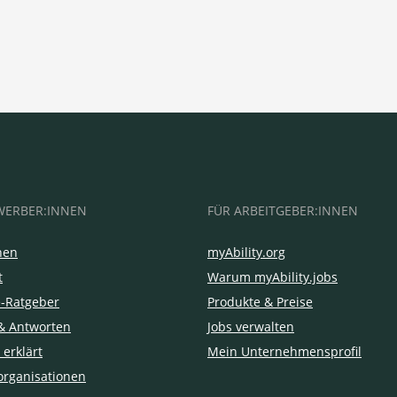
WERBER:INNEN
FÜR ARBEITGEBER:INNEN
hen
myAbility.org
t
Warum myAbility.jobs
e-Ratgeber
Produkte & Preise
& Antworten
Jobs verwalten
 erklärt
Mein Unternehmensprofil
organisationen