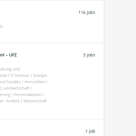
116 Jobs
fe
bH – UFZ
5 Jobs
haltung und
er / IT Services | Energie
nd Soziales | Immobilien /
Landwirtschaft /
gierung | Personalwesen /
n - Andere | Wissenschaft
1 job