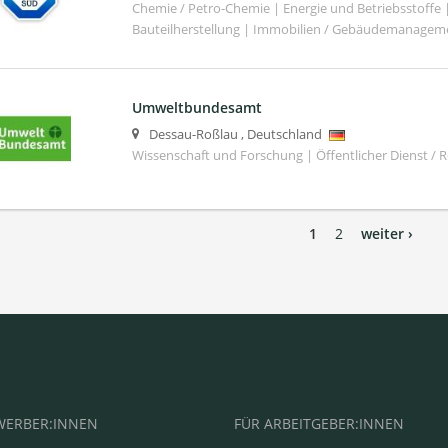
Chemie / Petro-Chemie | Energie und Betriebsstoffe
Bauteilherstellung | Immobilien / Gebäudemanagem
Umweltbundesamt
Dessau-Roßlau
,
Deutschland
Wissenschaft und Forschung | Öffentlicher Dienst / 
1
2
weiter ›
WERBER:INNEN
FÜR ARBEITGEBER:INNEN