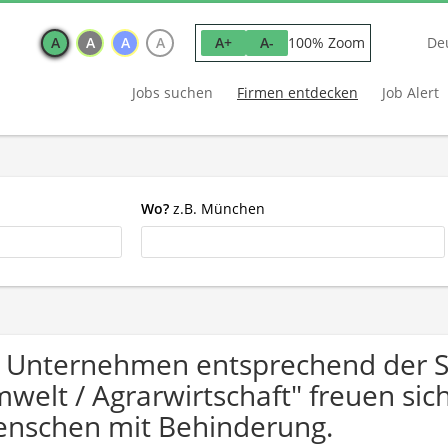
A
A
A
A
100% Zoom
A+
A-
De
Jobs suchen
Firmen entdecken
Job Alert
Wo?
z.B. München
 Unternehmen entsprechend der 
welt / Agrarwirtschaft" freuen si
nschen mit Behinderung.