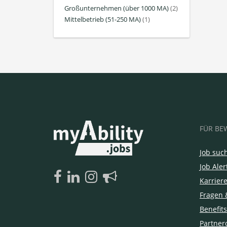
Großunternehmen (über 1000 MA)
(2)
Mittelbetrieb (51-250 MA)
(1)
FÜR BE
Job suc
Job Aler
Karrier
Fragen 
Benefits
Partner