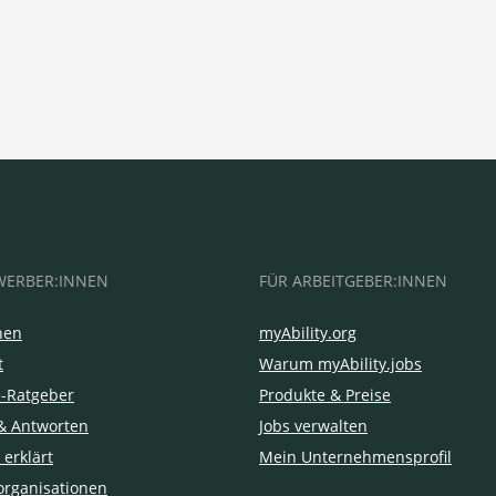
WERBER:INNEN
FÜR ARBEITGEBER:INNEN
hen
myAbility.org
t
Warum myAbility.jobs
e-Ratgeber
Produkte & Preise
& Antworten
Jobs verwalten
 erklärt
Mein Unternehmensprofil
organisationen