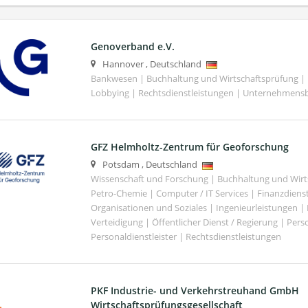
Genoverband e.V.
Hannover
,
Deutschland
Bankwesen | Buchhaltung und Wirtschaftsprüfung | 
Lobbying | Rechtsdienstleistungen | Unternehmens
GFZ Helmholtz-Zentrum für Geoforschung
Potsdam
,
Deutschland
Wissenschaft und Forschung | Buchhaltung und Wirt
Petro-Chemie | Computer / IT Services | Finanzdiens
Organisationen und Soziales | Ingenieurleistungen |
Verteidigung | Öffentlicher Dienst / Regierung | Per
Personaldienstleister | Rechtsdienstleistungen
PKF Industrie- und Verkehrstreuhand GmbH
Wirtschaftsprüfungsgesellschaft