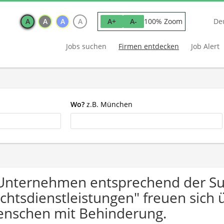
A
A
A
A
100% Zoom
A+
A-
De
Jobs suchen
Firmen entdecken
Job Alert
Wo?
z.B. München
Unternehmen entsprechend der S
chtsdienstleistungen" freuen sic
nschen mit Behinderung.