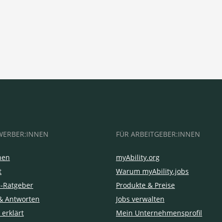
WERBER:INNEN
FÜR ARBEITGEBER:INNEN
hen
myAbility.org
t
Warum myAbility.jobs
e-Ratgeber
Produkte & Preise
& Antworten
Jobs verwalten
 erklärt
Mein Unternehmensprofil