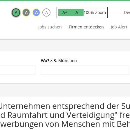
A
A
A
A
100% Zoom
A+
A-
De
Jobs suchen
Firmen entdecken
Job Alert
Wo?
z.B. München
Unternehmen entsprechend der Su
d Raumfahrt und Verteidigung" fre
werbungen von Menschen mit Beh