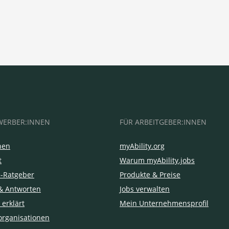
WERBER:INNEN
FÜR ARBEITGEBER:INNEN
hen
myAbility.org
t
Warum myAbility.jobs
e-Ratgeber
Produkte & Preise
& Antworten
Jobs verwalten
 erklärt
Mein Unternehmensprofil
organisationen