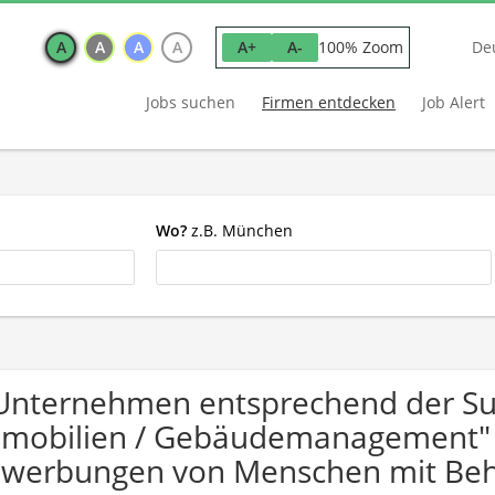
A
A
A
A
100% Zoom
A+
A-
De
Jobs suchen
Firmen entdecken
Job Alert
Wo?
z.B. München
Unternehmen entsprechend der S
mobilien / Gebäudemanagement" f
werbungen von Menschen mit Beh