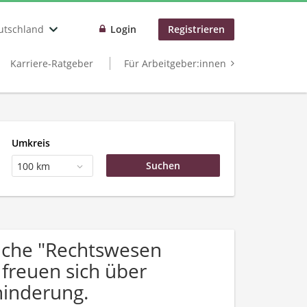
utschland
Login
Registrieren
Karriere-Ratgeber
Für Arbeitgeber:innen
Umkreis
100 km
uche "Rechtswesen
reuen sich über
inderung.