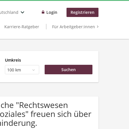
utschland
Login
Registrieren
Karriere-Ratgeber
Für Arbeitgeber:innen
Umkreis
100 km
uche "Rechtswesen
ziales" freuen sich über
inderung.