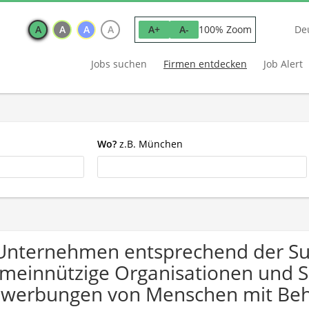
A
A
A
A
100% Zoom
A+
A-
De
Jobs suchen
Firmen entdecken
Job Alert
Wo?
z.B. München
Unternehmen entsprechend der S
meinnützige Organisationen und So
werbungen von Menschen mit Beh