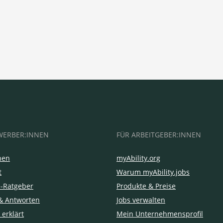
WERBER:INNEN
FÜR ARBEITGEBER:INNEN
hen
myAbility.org
t
Warum myAbility.jobs
e-Ratgeber
Produkte & Preise
& Antworten
Jobs verwalten
 erklärt
Mein Unternehmensprofil