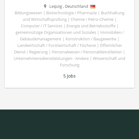
Leipzig
,
Deutschland
Bildungswesen | Biotechnologie / Pharmazie | Buchhaltung
und Wirtschaftsprüfung | Chemie / Petro-Chemie |
Computer / IT Services | Energie und Betriebsstoffe |
gemeinnützige Organisationen und Soziales | Immobilien /
Gebäudemanagement | Konstruktion / Baugewerbe |
Landwirtschaft / Forstwirtschaft / Fischerei | Öffentlicher
Dienst / Regierung | Personalwesen / Personaldienstleister |
Unternehmensdienstleistungen - Andere | Wissenschaft und
Forschung
5 Jobs