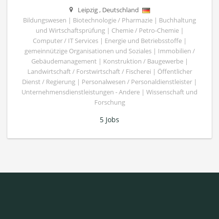
Leipzig
,
Deutschland
Bildungswesen | Biotechnologie / Pharmazie | Buchhaltung
und Wirtschaftsprüfung | Chemie / Petro-Chemie |
Computer / IT Services | Energie und Betriebsstoffe |
gemeinnützige Organisationen und Soziales | Immobilien /
Gebäudemanagement | Konstruktion / Baugewerbe |
Landwirtschaft / Forstwirtschaft / Fischerei | Öffentlicher
Dienst / Regierung | Personalwesen / Personaldienstleister |
Unternehmensdienstleistungen - Andere | Wissenschaft und
Forschung
5 Jobs