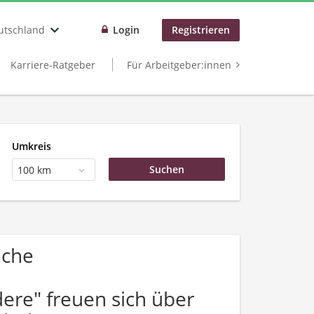
utschland
Login
Registrieren
Karriere-Ratgeber
Für Arbeitgeber:innen
Umkreis
100 km
uche
ere" freuen sich über