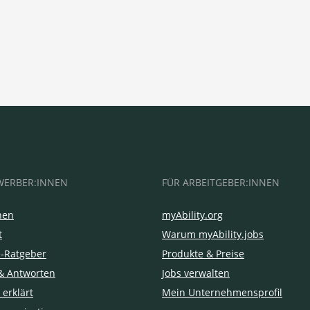
WERBER:INNEN
FÜR ARBEITGEBER:INNEN
hen
myAbility.org
t
Warum myAbility.jobs
e-Ratgeber
Produkte & Preise
& Antworten
Jobs verwalten
 erklärt
Mein Unternehmensprofil