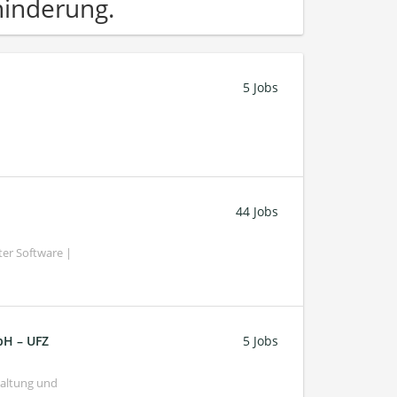
inderung.
5 Jobs
44 Jobs
ter Software |
bH – UFZ
5 Jobs
haltung und