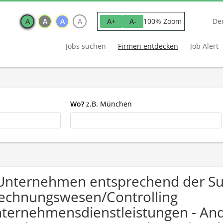
A
A
A
A
100% Zoom
A+
A-
De
Jobs suchen
Firmen entdecken
Job Alert
Wo?
z.B. München
Unternehmen entsprechend der S
echnungswesen/Controlling
ternehmensdienstleistungen - And