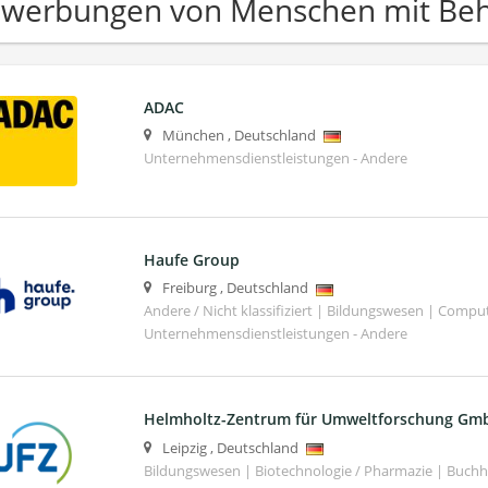
werbungen von Menschen mit Beh
ADAC
München
,
Deutschland
Unternehmensdienstleistungen - Andere
Haufe Group
Freiburg
,
Deutschland
Andere / Nicht klassifiziert | Bildungswesen | Compu
Unternehmensdienstleistungen - Andere
Helmholtz-Zentrum für Umweltforschung Gm
Leipzig
,
Deutschland
Bildungswesen | Biotechnologie / Pharmazie | Buch