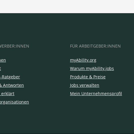
WERBER:INNEN
FÜR ARBEITGEBER:INNEN
hen
myAbility.org
t
Warum myAbility.jobs
e-Ratgeber
Produkte & Preise
& Antworten
Jobs verwalten
 erklärt
Mein Unternehmensprofil
organisationen