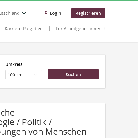
utschland
Login
Registrieren
Karriere-Ratgeber
Für Arbeitgeber:innen
Umkreis
100 km
uche
e / Politik /
rbungen von Menschen