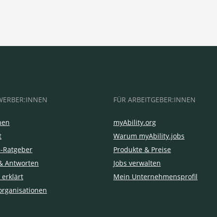
WERBER:INNEN
FÜR ARBEITGEBER:INNEN
hen
myAbility.org
t
Warum myAbility.jobs
e-Ratgeber
Produkte & Preise
& Antworten
Jobs verwalten
 erklärt
Mein Unternehmensprofil
organisationen