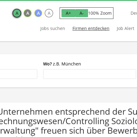
A
A
A
A
100% Zoom
A+
A-
De
Jobs suchen
Firmen entdecken
Job Alert
Wo?
z.B. München
Unternehmen entsprechend der S
echnungswesen/Controlling Soziologi
rwaltung" freuen sich über Bewe