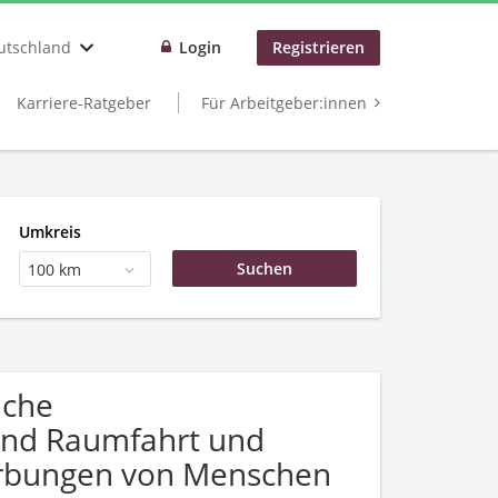
utschland
Login
Registrieren
Karriere-Ratgeber
Für Arbeitgeber:innen
Umkreis
100 km
uche
und Raumfahrt und
werbungen von Menschen