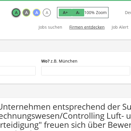
A
A
A
A
100% Zoom
A+
A-
De
Jobs suchen
Firmen entdecken
Job Alert
Wo?
z.B. München
Unternehmen entsprechend der S
echnungswesen/Controlling Luft- 
rteidigung" freuen sich über Be