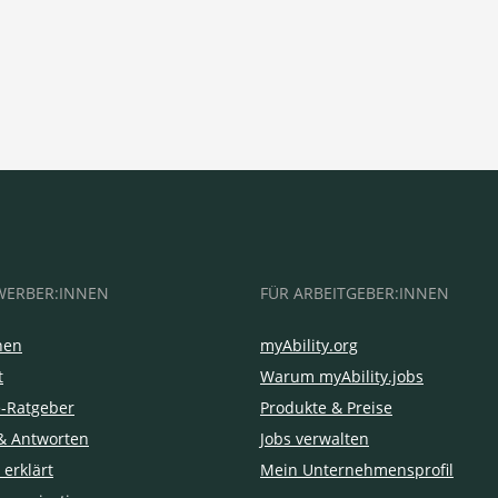
WERBER:INNEN
FÜR ARBEITGEBER:INNEN
hen
myAbility.org
t
Warum myAbility.jobs
e-Ratgeber
Produkte & Preise
& Antworten
Jobs verwalten
 erklärt
Mein Unternehmensprofil