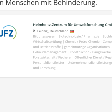
n Menschen mit Behinderung.
Helmholtz-Zentrum für Umweltforschung Gm
Leipzig
,
Deutschland
Bildungswesen | Biotechnologie / Pharmazie | Buch
Wirtschaftsprüfung | Chemie / Petro-Chemie | Comput
und Betriebsstoffe | gemeinnützige Organisationen u
Gebäudemanagement | Konstruktion / Baugewerbe | 
Forstwirtschaft / Fischerei | Öffentlicher Dienst / Re
Personaldienstleister | Unternehmensdienstleistunge
und Forschung