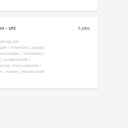
bH – UFZ
5 Jobs
haltung und
er / IT Services | Energie
nd Soziales | Immobilien /
Landwirtschaft /
gierung | Personalwesen /
n - Andere | Wissenschaft