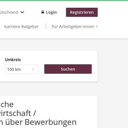
utschland
Login
Registrieren
Karriere-Ratgeber
Für Arbeitgeber:innen
Umkreis
100 km
uche
rtschaft /
sich über Bewerbungen