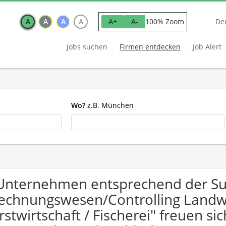
A
A
A
A
100% Zoom
A+
A-
De
Jobs suchen
Firmen entdecken
Job Alert
Wo?
z.B. München
Unternehmen entsprechend der S
echnungswesen/Controlling Landwi
rstwirtschaft / Fischerei" freuen 