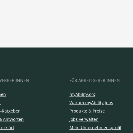
WERBER:INNEN
FÜR ARBEITGEBER:INNEN
hen
myAbility.org
t
Warum myAbility.jobs
e-Ratgeber
Produkte & Preise
& Antworten
Jobs verwalten
 erklärt
Mein Unternehmensprofil