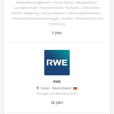
Gebäudemanagement | Konstruktion / Baugewerbe |
Landwirtschaft / Forstwirtschaft / Fischerei | Öffentlicher
Dienst / Regierung | Personalwesen / Personaldienstleister |
Unternehmensdienstleistungen - Andere | Wissenschaft und
Forschung
5 Jobs
RWE
Essen
,
Deutschland
Energie und Betriebsstoffe
56 Jobs