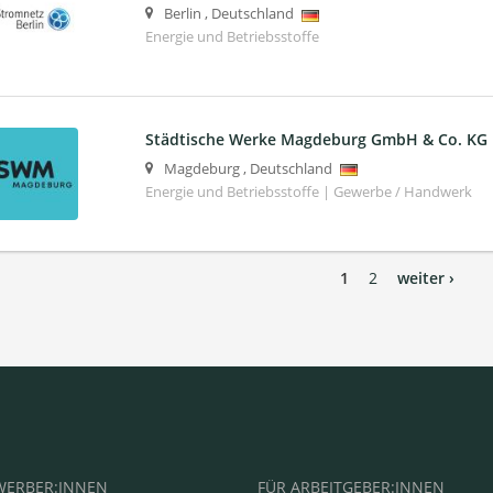
Berlin
,
Deutschland
Energie und Betriebsstoffe
Städtische Werke Magdeburg GmbH & Co. KG
Magdeburg
,
Deutschland
Energie und Betriebsstoffe | Gewerbe / Handwerk
1
2
weiter ›
WERBER:INNEN
FÜR ARBEITGEBER:INNEN