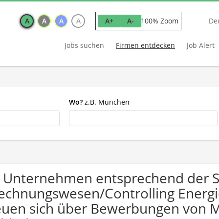
A
A
A
A
100% Zoom
A+
A-
De
Jobs suchen
Firmen entdecken
Job Alert
Wo?
z.B. München
 Unternehmen entsprechend der 
echnungswesen/Controlling Energie
euen sich über Bewerbungen von 