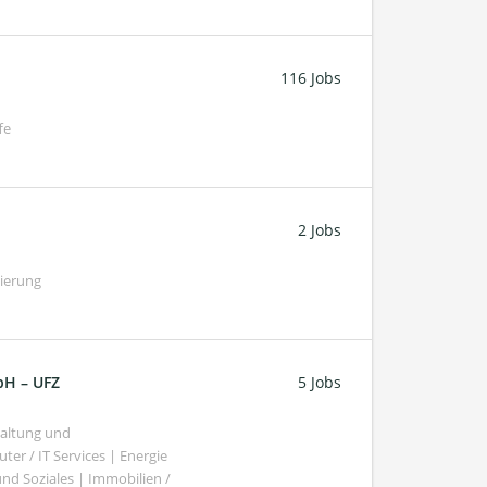
116 Jobs
fe
2 Jobs
gierung
bH – UFZ
5 Jobs
haltung und
er / IT Services | Energie
nd Soziales | Immobilien /