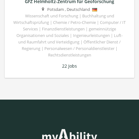
GFZ Helmholtz-Zentrum für Geoforschung
Potsdam
,
Deutschland
Wissenschaft und Forschung | Buchhaltung und
Wirtschaftsprüfung | Chemie / Petro-Chemie | Computer / IT
Services | Finanzdienstleistungen | gemeinnützige
Organisationen und Soziales | Ingenieurleistungen | Luft-
und Raumfahrt und Verteidigung | Öffentlicher Dienst /
Regierung | Personalwesen / Personaldienstleister |
Rechtsdienstleistungen
22 Jobs