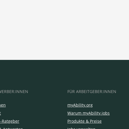
WERBER:INNEN
FÜR ARBEITGEBER:INNEN
hen
myAbility.org
t
Warum myAbility.jobs
e-Ratgeber
Produkte & Preise