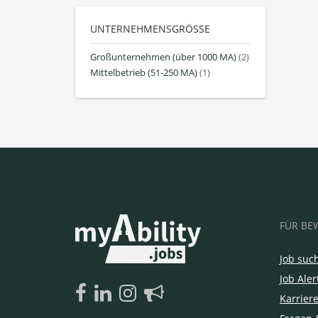
UNTERNEHMENSGRÖSSE
Großunternehmen (über 1000 MA)
(2)
Mittelbetrieb (51-250 MA)
(1)
FÜR BE
Job suc
Job Aler
Karrier