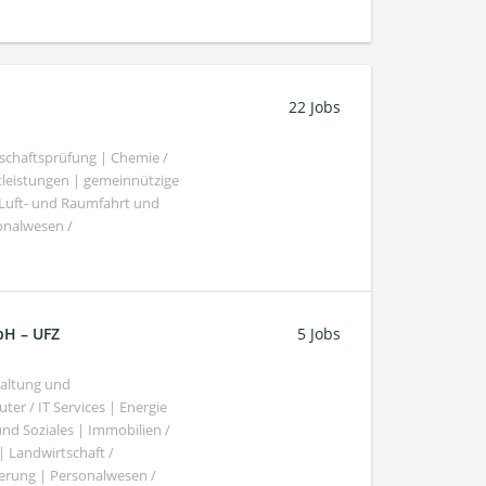
22 Jobs
schaftsprüfung | Chemie /
tleistungen | gemeinnützige
 Luft- und Raumfahrt und
sonalwesen /
bH – UFZ
5 Jobs
haltung und
er / IT Services | Energie
nd Soziales | Immobilien /
Landwirtschaft /
gierung | Personalwesen /