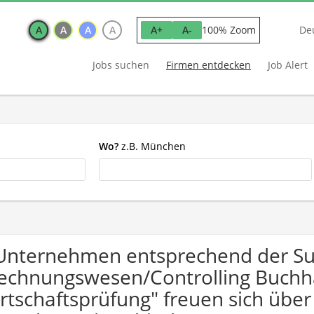
A
A
A
A
100% Zoom
A+
A-
De
Jobs suchen
Firmen entdecken
Job Alert
Wo?
z.B. München
Unternehmen entsprechend der S
echnungswesen/Controlling Buchh
rtschaftsprüfung" freuen sich üb