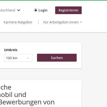
utschland
Login
Registrieren
Karriere-Ratgeber
Für Arbeitgeber:innen
Umkreis
100 km
uche
obil und
r Bewerbungen von