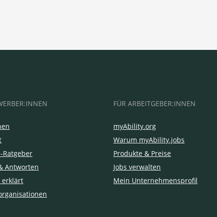
WERBER:INNEN
FÜR ARBEITGEBER:INNEN
hen
myAbility.org
t
Warum myAbility.jobs
e-Ratgeber
Produkte & Preise
& Antworten
Jobs verwalten
 erklärt
Mein Unternehmensprofil
organisationen