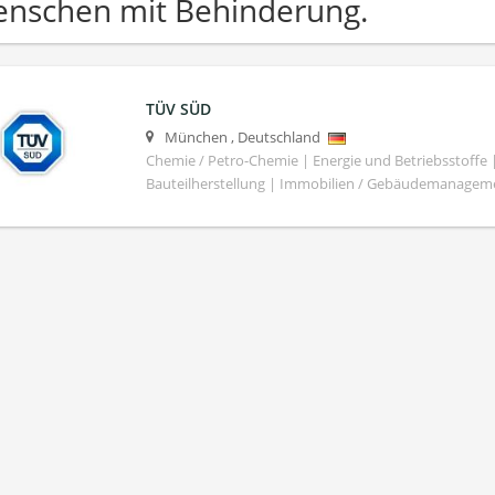
nschen mit Behinderung.
TÜV SÜD
München
,
Deutschland
Chemie / Petro-Chemie | Energie und Betriebsstoffe
Bauteilherstellung | Immobilien / Gebäudemanagem