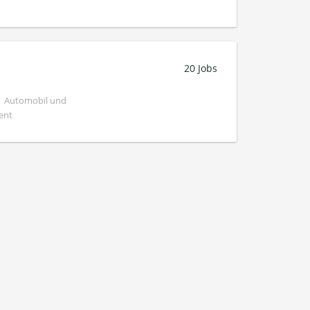
20 Jobs
 | Automobil und
ent