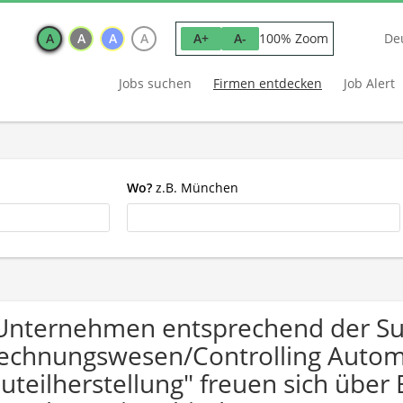
A
A
A
A
100% Zoom
A+
A-
De
Jobs suchen
Firmen entdecken
Job Alert
Wo?
z.B. München
Unternehmen entsprechend der S
echnungswesen/Controlling Autom
uteilherstellung" freuen sich übe