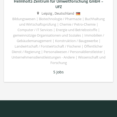
Helmholtz-Zentrum für Umweltforschung GmbH –
UFZ
Leipzig
,
Deutschland
Bildungswesen | Biotechnologie / Pharmazie | Buchhaltung
und Wirtschaftsprüfung | Chemie / Petro-Chemie |
Computer / IT Services | Energie und Betriebsstoffe |
gemeinnützige Organisationen und Soziales | Immobilien /
Gebäudemanagement | Konstruktion / Baugewerbe |
Landwirtschaft / Forstwirtschaft / Fischerei | Öffentlicher
Dienst / Regierung | Personalwesen / Personaldienstleister |
Unternehmensdienstleistungen - Andere | Wissenschaft und
Forschung
5 Jobs