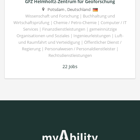
GFZ Helmholtz-Zentrum für Geoforschung
Potsdam
,
Deutschland
Wissenschaft und Forschung | Buchhaltung und
Wirtschaftsprüfung | Chemie / Petro-Chemie | Computer / IT
Services | Finanzdienstleistungen | gemeinnützige
Organisationen und Soziales | Ingenieurleistungen | Luft-
und Raumfahrt und Verteidigung | Öffentlicher Dienst /
Regierung | Personalwesen / Personaldienstleister |
Rechtsdienstleistungen
22 Jobs