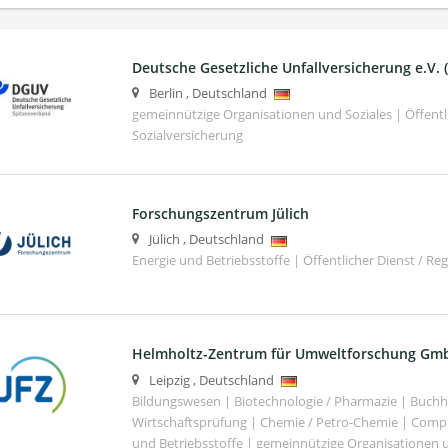
Deutsche Gesetzliche Unfallversicherung e.V.
Berlin
,
Deutschland
gemeinnützige Organisationen und Soziales | Öffentli
Sozialversicherung
Forschungszentrum Jülich
Jülich
,
Deutschland
Energie und Betriebsstoffe | Öffentlicher Dienst / Re
Helmholtz-Zentrum für Umweltforschung Gm
Leipzig
,
Deutschland
Bildungswesen | Biotechnologie / Pharmazie | Buch
Wirtschaftsprüfung | Chemie / Petro-Chemie | Comput
und Betriebsstoffe | gemeinnützige Organisationen u