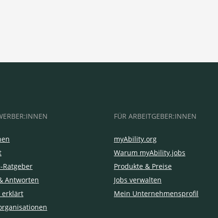
WERBER:INNEN
FÜR ARBEITGEBER:INNEN
hen
myAbility.org
t
Warum myAbility.jobs
e-Ratgeber
Produkte & Preise
& Antworten
Jobs verwalten
 erklärt
Mein Unternehmensprofil
organisationen