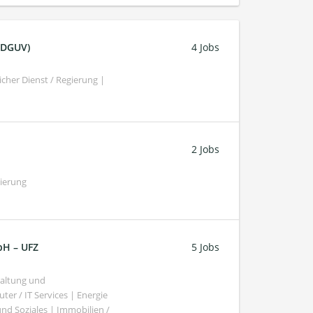
 (DGUV)
4 Jobs
cher Dienst / Regierung |
2 Jobs
gierung
bH – UFZ
5 Jobs
haltung und
er / IT Services | Energie
nd Soziales | Immobilien /