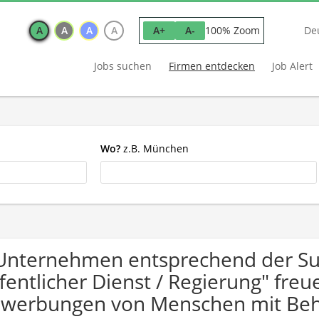
A
A
A
A
100% Zoom
A+
A-
De
Jobs suchen
Firmen entdecken
Job Alert
Wo?
z.B. München
Unternehmen entsprechend der Suc
fentlicher Dienst / Regierung" freu
werbungen von Menschen mit Beh