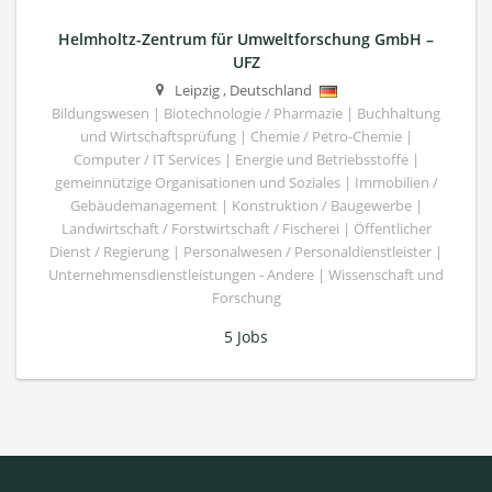
Helmholtz-Zentrum für Umweltforschung GmbH –
UFZ
Leipzig
,
Deutschland
Bildungswesen | Biotechnologie / Pharmazie | Buchhaltung
und Wirtschaftsprüfung | Chemie / Petro-Chemie |
Computer / IT Services | Energie und Betriebsstoffe |
gemeinnützige Organisationen und Soziales | Immobilien /
Gebäudemanagement | Konstruktion / Baugewerbe |
Landwirtschaft / Forstwirtschaft / Fischerei | Öffentlicher
Dienst / Regierung | Personalwesen / Personaldienstleister |
Unternehmensdienstleistungen - Andere | Wissenschaft und
Forschung
5 Jobs