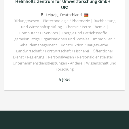
Helmholtz-Zentrum für Umweltforschung GmbH –
UFZ
Leipzig
,
Deutschland
Bildungswesen | Biotechnologie / Pharmazie | Buchhaltung
und Wirtschaftsprüfung | Chemie / Petro-Chemie |
Computer / IT Services | Energie und Betriebsstoffe |
gemeinnützige Organisationen und Soziales | Immobilien /
Gebäudemanagement | Konstruktion / Baugewerbe |
Landwirtschaft / Forstwirtschaft / Fischerei | Öffentlicher
Dienst / Regierung | Personalwesen / Personaldienstleister |
Unternehmensdienstleistungen - Andere | Wissenschaft und
Forschung
5 Jobs