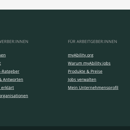
WERBER:INNEN
FÜR ARBEITGEBER:INNEN
hen
myAbility.org
t
Warum myAbility.jobs
e-Ratgeber
Produkte & Preise
& Antworten
Jobs verwalten
 erklärt
Mein Unternehmensprofil
organisationen