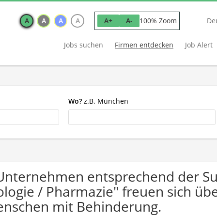
A
A
A
A
100% Zoom
A+
A-
De
Jobs suchen
Firmen entdecken
Job Alert
Wo?
z.B. München
Unternehmen entsprechend der Suc
ologie / Pharmazie" freuen sich ü
nschen mit Behinderung.