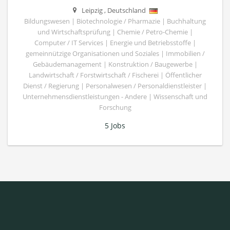
Leipzig
,
Deutschland
Bildungswesen | Biotechnologie / Pharmazie | Buchhaltung
und Wirtschaftsprüfung | Chemie / Petro-Chemie |
Computer / IT Services | Energie und Betriebsstoffe |
gemeinnützige Organisationen und Soziales | Immobilien /
Gebäudemanagement | Konstruktion / Baugewerbe |
Landwirtschaft / Forstwirtschaft / Fischerei | Öffentlicher
Dienst / Regierung | Personalwesen / Personaldienstleister |
Unternehmensdienstleistungen - Andere | Wissenschaft und
Forschung
5 Jobs