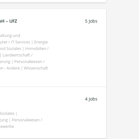
bH – UFZ
5 Jobs
haltung und
er / IT Services | Energie
nd Soziales | Immobilien /
Landwirtschaft /
gierung | Personalwesen /
n - Andere | Wissenschaft
4 Jobs
oziales |
gung | Personalwesen /
ngewerbe