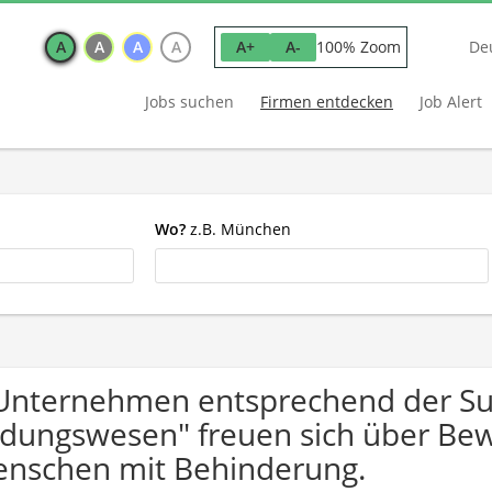
A
A
A
A
100% Zoom
A+
A-
De
Jobs suchen
Firmen entdecken
Job Alert
Wo?
z.B. München
Unternehmen entsprechend der Suc
ldungswesen" freuen sich über B
nschen mit Behinderung.