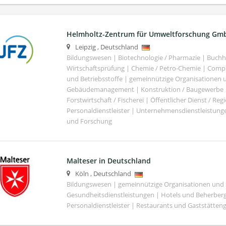
Helmholtz-Zentrum für Umweltforschung Gm
Leipzig
,
Deutschland
Bildungswesen | Biotechnologie / Pharmazie | Buch
Wirtschaftsprüfung | Chemie / Petro-Chemie | Comput
und Betriebsstoffe | gemeinnützige Organisationen u
Gebäudemanagement | Konstruktion / Baugewerbe | 
Forstwirtschaft / Fischerei | Öffentlicher Dienst / Re
Personaldienstleister | Unternehmensdienstleistunge
und Forschung
Malteser in Deutschland
Köln
,
Deutschland
Bildungswesen | gemeinnützige Organisationen und S
Gesundheitsdienstleistungen | Hotels und Beherber
Personaldienstleister | Restaurants und Gaststätte