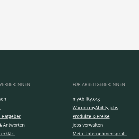
WERBER:INNEN
FÜR ARBEITGEBER:INNEN
hen
myAbility.org
t
Warum myAbility.jobs
e-Ratgeber
Produkte & Preise
& Antworten
Jobs verwalten
 erklärt
Mein Unternehmensprofil