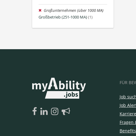
Großunternehmen (über 1000 MA)
Großbetrieb (251-1000 MA)
(1)
FÜR BE
Job suc
Job Aler
Karrier
Fragen 
Benefits