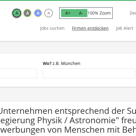
A
A
A
A
100% Zoom
A+
A-
De
Jobs suchen
Firmen entdecken
Job Alert
Wo?
z.B. München
Unternehmen entsprechend der Suc
Regierung Physik / Astronomie" fre
werbungen von Menschen mit Beh