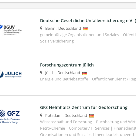
Deutsche Gesetzliche Unfallversicherung e.V.
Berlin
,
Deutschland
gemeinnützige Organisationen und Soziales | Öffentli
Sozialversicherung
Forschungszentrum Jülich
Jülich
,
Deutschland
Energie und Betriebsstoffe | Öffentlicher Dienst / Re
GFZ Helmholtz-Zentrum für Geoforschung
Potsdam
,
Deutschland
Wissenschaft und Forschung | Buchhaltung und Wirt
Petro-Chemie | Computer / IT Services | Finanzdiens
Organisationen und Soziales | Ingenieurleistungen |