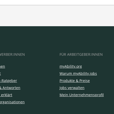
WERBER:INNEN
FÜR ARBEITGEBER:INNEN
hen
myAbility.org
t
Warum myAbility.jobs
e-Ratgeber
Produkte & Preise
& Antworten
Jobs verwalten
 erklärt
Mein Unternehmensprofil
organisationen