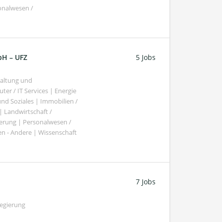
sonalwesen /
bH – UFZ
5 Jobs
haltung und
er / IT Services | Energie
nd Soziales | Immobilien /
Landwirtschaft /
gierung | Personalwesen /
n - Andere | Wissenschaft
7 Jobs
Regierung