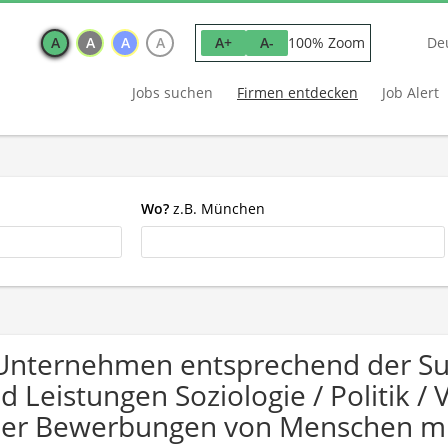
A
A
A
A
100% Zoom
A+
A-
De
Jobs suchen
Firmen entdecken
Job Alert
Wo?
z.B. München
Unternehmen entsprechend der Su
d Leistungen Soziologie / Politik /
er Bewerbungen von Menschen mi