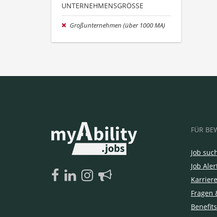
UNTERNEHMENSGRÖSSE
Großunternehmen (über 1000 MA)
FÜR BE
Job suc
Job Aler
Karrier
Fragen 
Benefits