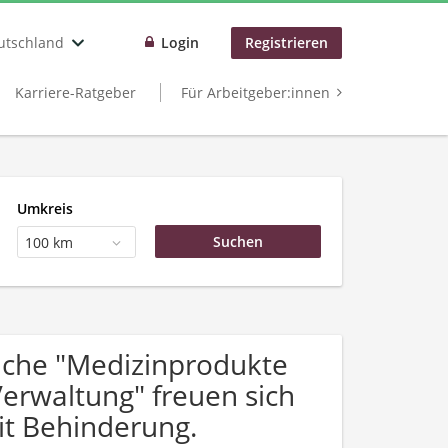
utschland
Login
Registrieren
Karriere-Ratgeber
Für Arbeitgeber:innen
Umkreis
100 km
che "Medizinprodukte
 Verwaltung" freuen sich
t Behinderung.