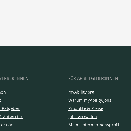
WERBER:INNEN
FÜR ARBEITGEBER:INNEN
hen
myAbility.org
t
Warum myAbility.jobs
e-Ratgeber
Produkte & Preise
& Antworten
Jobs verwalten
 erklärt
Mein Unternehmensprofil