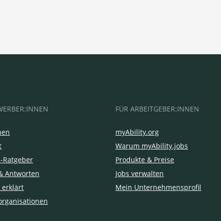
WERBER:INNEN
FÜR ARBEITGEBER:INNEN
hen
myAbility.org
t
Warum myAbility.jobs
e-Ratgeber
Produkte & Preise
& Antworten
Jobs verwalten
 erklärt
Mein Unternehmensprofil
organisationen