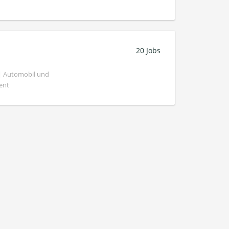
20 Jobs
 | Automobil und
ent