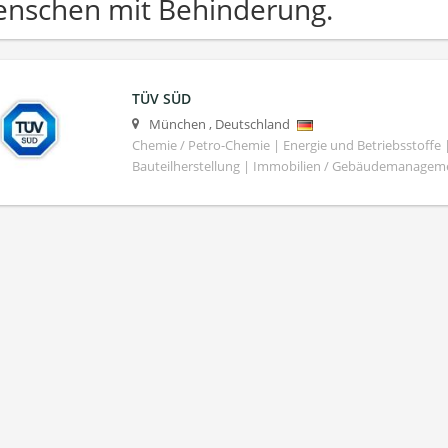
nschen mit Behinderung.
TÜV SÜD
München
,
Deutschland
Chemie / Petro-Chemie | Energie und Betriebsstoffe
Bauteilherstellung | Immobilien / Gebäudemanagem