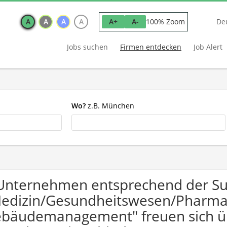
A
A
A
A
100% Zoom
A+
A-
De
Jobs suchen
Firmen entdecken
Job Alert
Wo?
z.B. München
Unternehmen entsprechend der S
edizin/Gesundheitswesen/Pharma 
bäudemanagement" freuen sich 