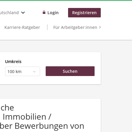
utschland
Login
Registrieren
Karriere-Ratgeber
Für Arbeitgeber:innen
Umkreis
100 km
uche
Immobilien /
über Bewerbungen von