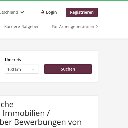
utschland
Login
Registrieren
Karriere-Ratgeber
Für Arbeitgeber:innen
Umkreis
100 km
uche
Immobilien /
über Bewerbungen von