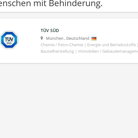
nschen mit Behinderung.
TÜV SÜD
München
,
Deutschland
Chemie / Petro-Chemie | Energie und Betriebsstoffe
Bauteilherstellung | Immobilien / Gebäudemanagem