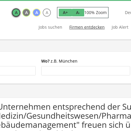
A
A
A
A
100% Zoom
A+
A-
De
Jobs suchen
Firmen entdecken
Job Alert
Wo?
z.B. München
Unternehmen entsprechend der S
edizin/Gesundheitswesen/Pharma 
bäudemanagement" freuen sich 