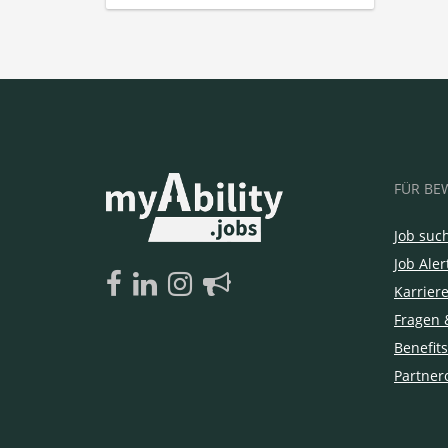
FÜR BE
Job suc
Job Aler
Karrier
Fragen 
Benefits
Partner