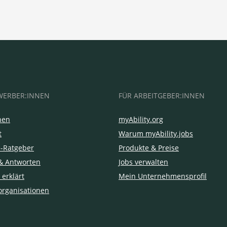
WERBER:INNEN
FÜR ARBEITGEBER:INNEN
hen
myAbility.org
t
Warum myAbility.jobs
e-Ratgeber
Produkte & Preise
& Antworten
Jobs verwalten
 erklärt
Mein Unternehmensprofil
organisationen