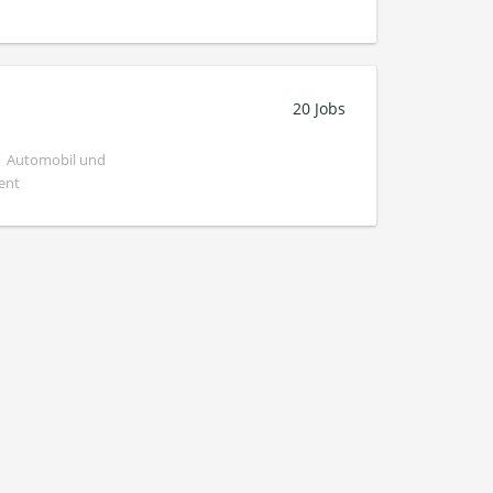
20 Jobs
 | Automobil und
ent