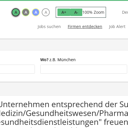
A
A
A
A
100% Zoom
A+
A-
De
Jobs suchen
Firmen entdecken
Job Alert
Wo?
z.B. München
Unternehmen entsprechend der S
edizin/Gesundheitswesen/Pharm
sundheitsdienstleistungen" freue