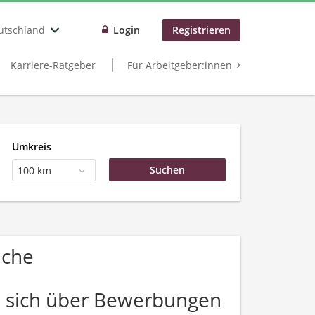
utschland
Login
Registrieren
Karriere-Ratgeber
Für Arbeitgeber:innen
Umkreis
100 km
uche
a
n sich über Bewerbungen