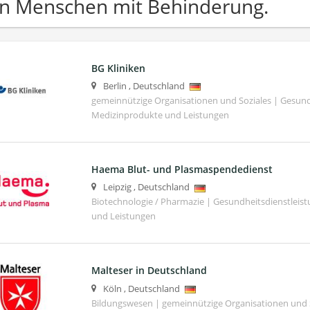
n Menschen mit Behinderung.
BG Kliniken
Berlin
,
Deutschland
gemeinnützige Organisationen und Soziales | Gesund
Medizinprodukte und Leistungen
Haema Blut- und Plasmaspendedienst
Leipzig
,
Deutschland
Biotechnologie / Pharmazie | Gesundheitsdienstleis
und Leistungen
Malteser in Deutschland
Köln
,
Deutschland
Bildungswesen | gemeinnützige Organisationen und S