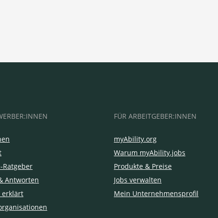
WERBER:INNEN
FÜR ARBEITGEBER:INNEN
hen
myAbility.org
t
Warum myAbility.jobs
e-Ratgeber
Produkte & Preise
& Antworten
Jobs verwalten
 erklärt
Mein Unternehmensprofil
organisationen